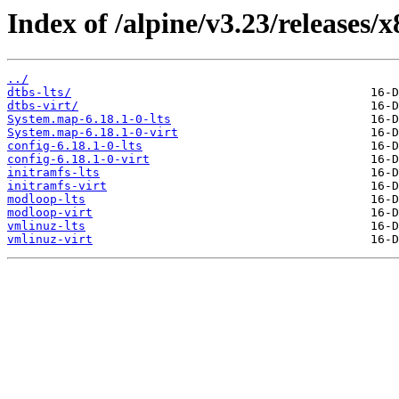
Index of /alpine/v3.23/releases/
../
dtbs-lts/
dtbs-virt/
System.map-6.18.1-0-lts
System.map-6.18.1-0-virt
config-6.18.1-0-lts
config-6.18.1-0-virt
initramfs-lts
initramfs-virt
modloop-lts
modloop-virt
vmlinuz-lts
vmlinuz-virt